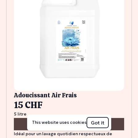
Adoucissant Air Frais
15 CHF
5 litre
Got it
This website uses cookies
Acheter
Idéal pour un lavage quotidien respectueux de