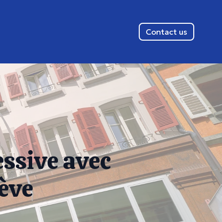
Contact us
essive avec
nève