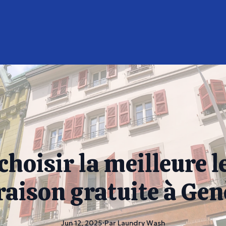
oisir la meilleure l
raison gratuite à Ge
Jun 12, 2025
·
Par
Laundry
Wash