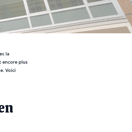
ec la
t encore plus
e. Voici
en