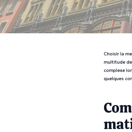
Choisir la me
multitude de
complexe lors
quelques cons
Comp
mati