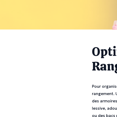
Opti
Ran
Pour organis
rangement. U
des armoires
lessive, ado
ou des bacs p