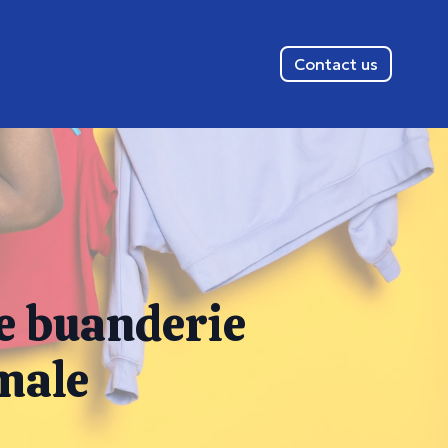
Contact us
e buanderie
male