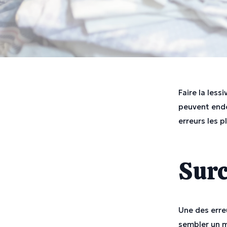
Faire la less
peuvent endo
erreurs les 
Surc
Une des erre
sembler un m